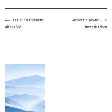
Navigation
ARTICLE PRÉCÉDENT
ARTICLE SUIVANT
Allianz Vie
Investist dom
de
l’article