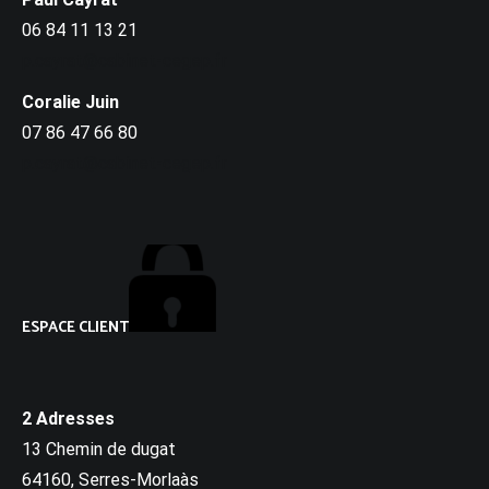
06 84 11 13 21
p.cayrat@cabinet-cegep.fr
Coralie Juin
07 86 47 66 80
p.cayrat@cabinet-cegep.fr
ESPACE CLIENT
2 Adresses
13 Chemin de dugat
64160, Serres-Morlaàs